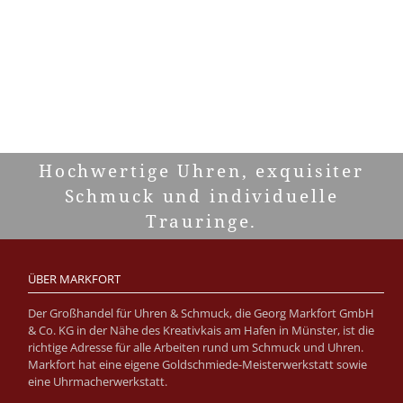
Hochwertige Uhren, exquisiter
Schmuck und individuelle
Trauringe.
ÜBER MARKFORT
Der Großhandel für Uhren & Schmuck, die Georg Markfort GmbH
& Co. KG in der Nähe des Kreativkais am Hafen in Münster, ist die
richtige Adresse für alle Arbeiten rund um Schmuck und Uhren.
Markfort hat eine eigene Goldschmiede-Meisterwerkstatt sowie
eine Uhrmacherwerkstatt.