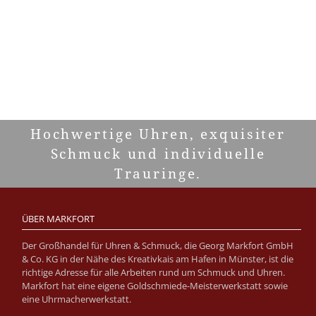
Hochwertige Uhren, exquisiter
Schmuck und individuelle
Trauringe.
ÜBER MARKFORT
Der Großhandel für Uhren & Schmuck, die Georg Markfort GmbH
& Co. KG in der Nähe des Kreativkais am Hafen in Münster, ist die
richtige Adresse für alle Arbeiten rund um Schmuck und Uhren.
Markfort hat eine eigene Goldschmiede-Meisterwerkstatt sowie
eine Uhrmacherwerkstatt.