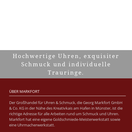
Hochwertige Uhren, exquisiter
Schmuck und individuelle
Trauringe.
ÜBER MARKFORT
Der Großhandel für Uhren & Schmuck, die Georg Markfort GmbH
& Co. KG in der Nähe des Kreativkais am Hafen in Münster, ist die
richtige Adresse für alle Arbeiten rund um Schmuck und Uhren.
Markfort hat eine eigene Goldschmiede-Meisterwerkstatt sowie
eine Uhrmacherwerkstatt.